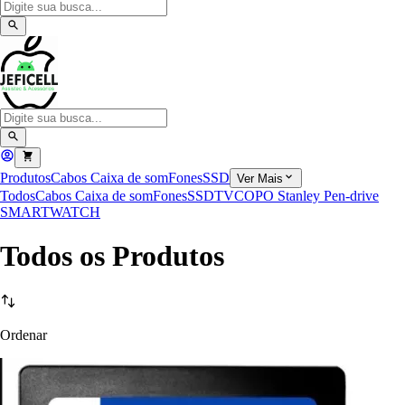
Produtos
Cabos
Caixa de som
Fones
SSD
Ver Mais
Todos
Cabos
Caixa de som
Fones
SSD
TV
COPO Stanley
Pen-drive
SMARTWATCH
Todos os Produtos
Ordenar