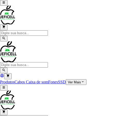
Produtos
Cabos
Caixa de som
Fones
SSD
Ver Mais